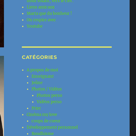
nous volant, vers le ciel .
Liens amicaux
Marta que du bonheur !
On respire avec
Youtube
CATÉGORIES
A propos de moi
Enseignant
Jeûne
Photos / Vidéos
Photos perso
Vidéos perso
Prier
Cinéma my love
coups de coeur
Développement personnel
Boudhisme