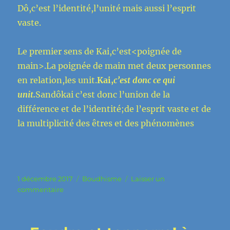
Dô,c’est l’identité,l’unité mais aussi l’esprit
vaste.
Le premier sens de Kai,c’est<poignée de
main>.La poignée de main met deux personnes
en relation,les unit.
Kai,
c’est donc ce qui
unit.
Sandôkai c’est donc l’union de la
différence et de l’identité;de l’esprit vaste et de
la multiplicité des êtres et des phénomènes
Publié
Catégories
1 décembre 2017
Boudhisme
Laisser un
le
sur
commentaire
« tous
pareils
et