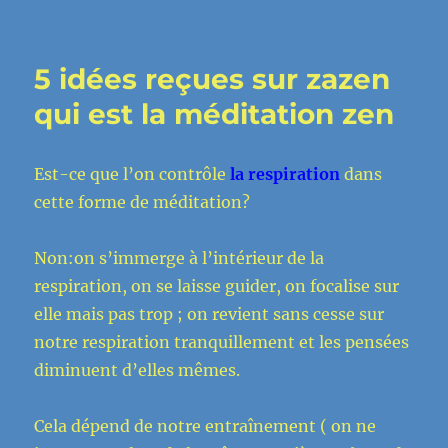
La
tragédie
des
5 idées reçues sur zazen
Rohingas(
la
qui est la méditation zen
tribu
déplacée
en
Est-ce que l’on contrôle
la respiration
dans
Birmanie)
cette forme de méditation?
en
rapport
avec
Non:on s’immerge à l’intérieur de la
le
respiration, on se laisse guider, on focalise sur
bouddhisme
elle mais pas trop ; on revient sans cesse sur
notre respiration tranquillement et les pensées
diminuent d’elles mêmes.
Cela dépend de notre entraînement ( on ne