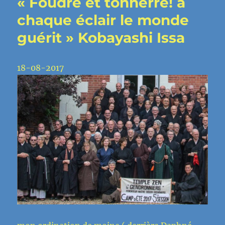
« Foudre et tonnerre! à
différents »
et
chaque éclair le monde
reliés.
guérit » Kobayashi Issa
18-08-2017