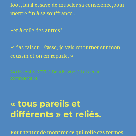
foot, lui il essaye de muscler sa conscience,pour
mettre fin à sa souffrance…
-et à celle des autres?
-T’as raison Ulysse, je vais retourner sur mon
coussin et on en reparle. »
Publié
Catégories
24 décembre 2017
Boudhisme
Laisser un
le
sur
commentaire
Ya
bon
le
« tous pareils et
Zen
différents » et reliés.
Pour tenter de montrer ce qui relie ces termes