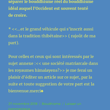
séparer le bouddhisme réel du bouddhisme
idéal auquel l’Occident est souvent tenté
de croire.
* <<…et le grand véhicule qui s’inscrit aussi
dans la tradition thibétaine>> ( rajoût de ma
part).
Pour celles et ceux qui sont intéressés par le
sujet annexe :<< une société matriarcale dans
les royaumes himalayens?>> je me ferai un
plaisir d’éditer un article sur ce sujet, par la
suite et toute suggestion de votre part est la
bienvenue.merci♣
Publié
Catégories
27 novembre 2018
Boudhisme
Laisser un
le
sur
commentaire