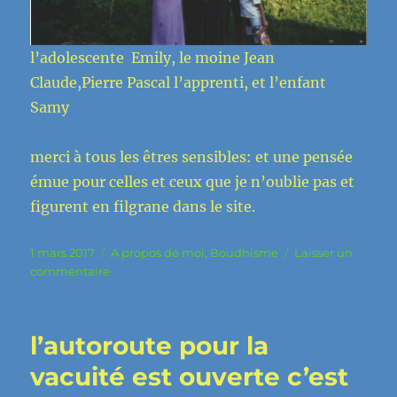
l’adolescente Emily, le moine Jean
Claude,Pierre Pascal l’apprenti, et l’enfant
Samy
merci à tous les êtres sensibles: et une pensée
émue pour celles et ceux que je n’oublie pas et
figurent en filgrane dans le site.
Publié
Catégories
1 mars 2017
A propos de moi
,
Boudhisme
Laisser un
le
sur
commentaire
Jean
Claude….
l’autoroute pour la
vacuité est ouverte c’est