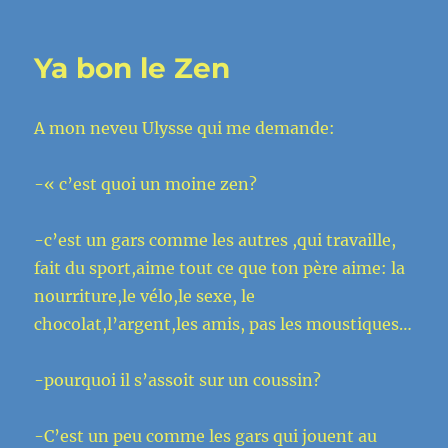
le
5
idées
reçues
Ya bon le Zen
sur
zazen
qui
A mon neveu Ulysse qui me demande:
est
la
méditati
-« c’est quoi un moine zen?
zen
-c’est un gars comme les autres ,qui travaille,
fait du sport,aime tout ce que ton père aime: la
nourriture,le vélo,le sexe, le
chocolat,l’argent,les amis, pas les moustiques…
-pourquoi il s’assoit sur un coussin?
-C’est un peu comme les gars qui jouent au