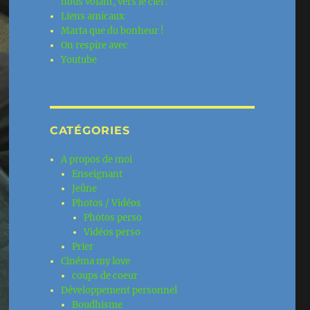
nous volant, vers le ciel .
Liens amicaux
Marta que du bonheur !
On respire avec
Youtube
CATÉGORIES
A propos de moi
Enseignant
Jeûne
Photos / Vidéos
Photos perso
Vidéos perso
Prier
Cinéma my love
coups de coeur
Développement personnel
Boudhisme