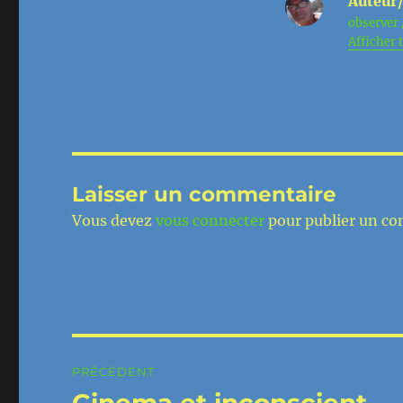
Auteur/
observer 
Afficher t
Laisser un commentaire
Vous devez
vous connecter
pour publier un c
Navigation
PRÉCÉDENT
de
Cinema et inconscient
Publication