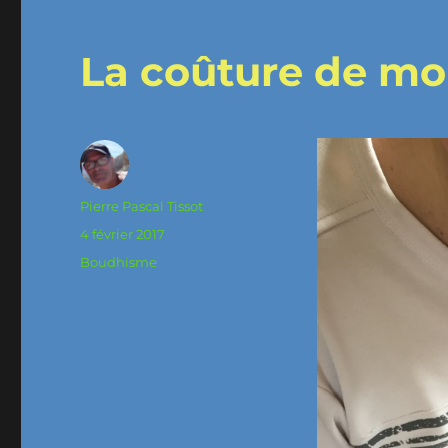
La coûture de mo
Auteur
Pierre Pascal Tissot
Publié
4 février 2017
le
Catégories
Boudhisme