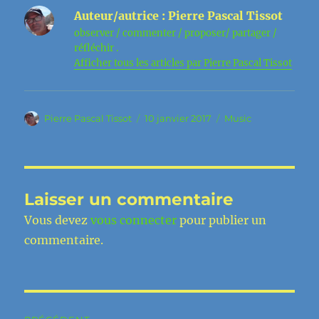
Auteur/autrice :
Pierre Pascal Tissot
observer / commenter / proposer/ partager /
réfléchir .
Afficher tous les articles par Pierre Pascal Tissot
Auteur
Publié
Catégories
Pierre Pascal Tissot
10 janvier 2017
Music
le
Laisser un commentaire
Vous devez
vous connecter
pour publier un
commentaire.
Navigation