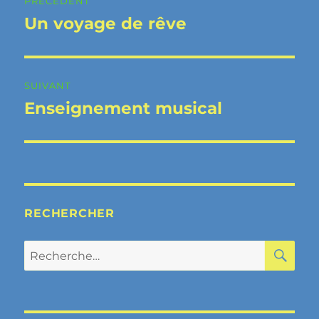
PRÉCÉDENT
de
Un voyage de rêve
Publication
précédente :
l’article
SUIVANT
Enseignement musical
Publication
suivante :
RECHERCHER
RE
Recherche
pour :