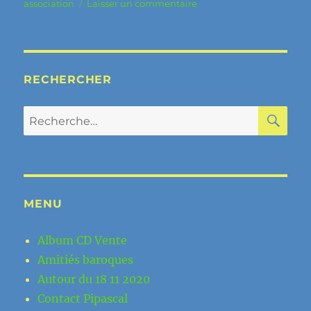
le
sur
association
Laisser un commentaire
fil
conducteur
de
nos
futurs
RECHERCHER
dialogues
!
RE
Recherche
pour :
MENU
Album CD Vente
Amitiés baroques
Autour du 18 11 2020
Contact Pipascal