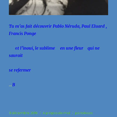
Tu m’as fait découvrir Pablo Néruda, Paul Eluard ,
Francis Ponge
e
t l’inoui, le sublime en une fleur qui ne
saurait
se refermer
…
B
Publié
Catégories
Étiquettes
8 décembre 2016
A propos de moi
paradoxes