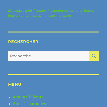
Publié
Catégories
Étiquettes
29 octobre 2018
Jeûne
experience du jeune
,
jeûne
,
le
sur
jeune vitalite
Laisser un commentaire
Jeûner.
mon
expérience
du
jeûne.
RECHERCHER
RE
Recherche
pour :
MENU
Album CD Vente
Amitiés baroques