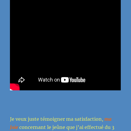
Je veux juste témoigner ma satisfaction,
ma
Joie
concernant le jeûne que j’ai effectué du 3